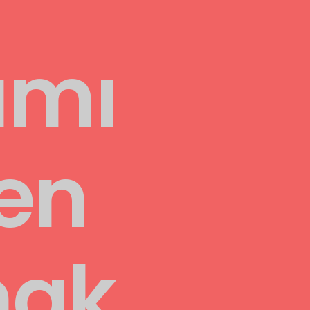
ımı
en
mak