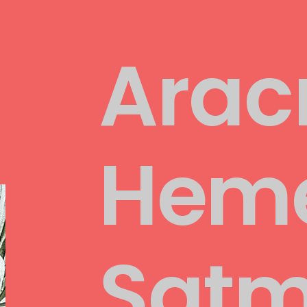
Arac
Hem
Sat