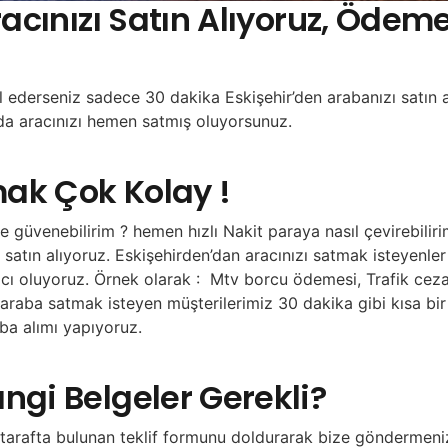
Aracınızı Satın Alıyoruz, Öde
bul ederseniz sadece 30 dakika Eskişehir’den arabanızı satı
nda aracınızı hemen satmış oluyorsunuz.
mak Çok Kolay !
 güvenebilirim ? hemen hızlı Nakit paraya nasıl çevirebilir
satın alıyoruz. Eskişehirden’dan aracınızı satmak isteyenler 
ımcı oluyoruz. Örnek olarak : Mtv borcu ödemesi, Trafik ceza
en araba satmak isteyen müşterilerimiz 30 dakika gibi kısa bi
aba alımı yapıyoruz.
ngi Belgeler Gerekli?
 tarafta bulunan teklif formunu doldurarak bize göndermeniz