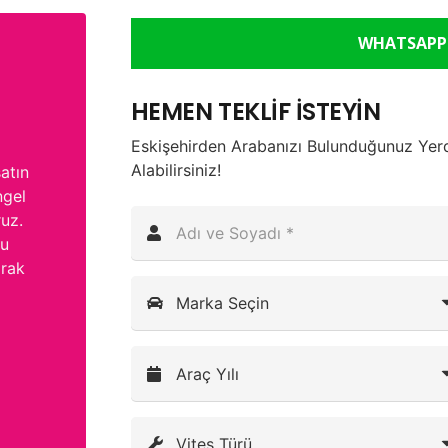
WHATSAPP 
HEMEN TEKLİF İSTEYİN
Eskişehirden Arabanızı Bulunduğunuz Yerd
Alabilirsiniz!
atın
ngel
ruz.
mu
arak