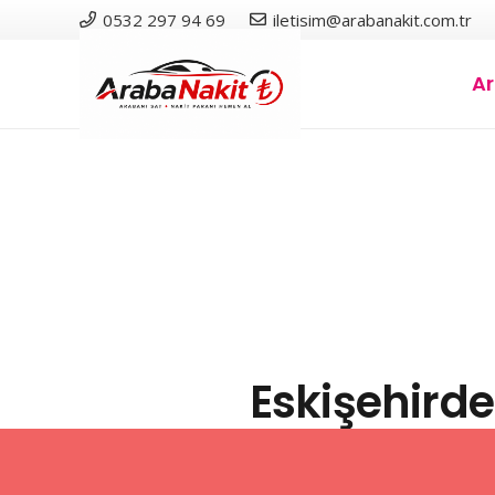
0532 297 94 69
iletisim@arabanakit.com.tr
A
Eskişehirde