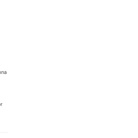
ına
er