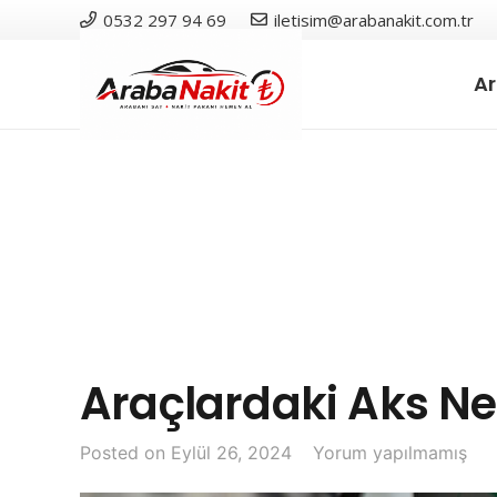
0532 297 94 69
iletisim@arabanakit.com.tr
A
Araçlardaki Aks Ne 
Posted on
Eylül 26, 2024
Yorum yapılmamış