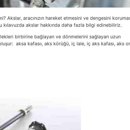
mi? Akslar, aracınızın hareket etmesini ve dengesini korumas
 kılavuzda akslar hakkında daha fazla bilgi edinebiliriz.
erlekleri birbirine bağlayan ve dönmelerini sağlayan uzun
luşur: aksa kafasıı, aks körüğü, iç lale, iç aks kafası, aks o