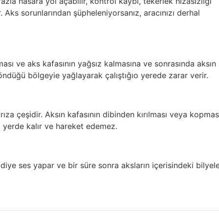
zla hasara yol açabilir, kontrol kaybı, tekerlek hizasızlığı
ir. Aks sorunlarından şüpheleniyorsanız, aracınızı derhal
kması ve aks kafasının yağsız kalmasına ve sonrasında aksın
düğü bölgeyie yağlayarak çalıştığıo yerede zarar verir.
arıza çeşidir. Aksın kafasının dibinden kırılması veya kopmas
 yerde kalır ve hareket edemez.
iye ses yapar ve bir süre sonra aksların içerisindeki bilyel